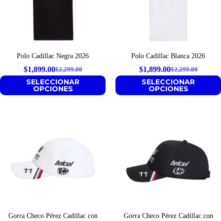
Polo Cadillac Negra 2026
Polo Cadillac Blanca 2026
$
1,899.00
$
1,899.00
$
2,299.00
$
2,299.00
Original
Current
Original
Current
SELECCIONAR
SELECCIONAR
price
price
price
price
OPCIONES
OPCIONES
was:
is:
was:
is:
$2,299.00.
$1,899.00.
$2,299.00.
$1,899.00.
Gorra Checo Pérez Cadillac con
Gorra Checo Pérez Cadillac con