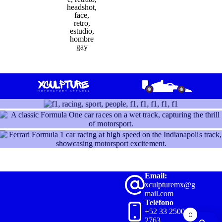
Email:
xculpturemx@g
mail.com
Teléfono
+52 33 2500
0
2763