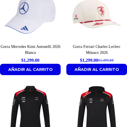
Gorra Mercedes Kimi Antonelli 2026
Gorra Ferrari Charles Leclerc
Blanca
Mónaco 2026
$
1,299.00
$
1,299.00
$
1,499.00
Original
Current
AÑADIR AL CARRITO
AÑADIR AL CARRITO
price
price
was:
is:
$1,499.00.
$1,299.00.