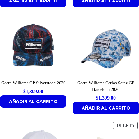
AÑADIR AL CARRITO
AÑADIR AL CARRITO
Gorra Williams GP Silverstone 2026
Gorra Williams Carlos Sainz GP
Barcelona 2026
$
1,399.00
$
1,399.00
AÑADIR AL CARRITO
AÑADIR AL CARRITO
P
OFERTA
E
O