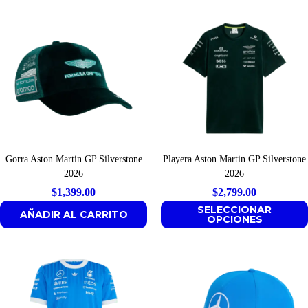
$1,499.00.
$1,299.00.
Gorra Aston Martin GP Silverstone
Playera Aston Martin GP Silverstone
2026
2026
$
1,399.00
$
2,799.00
SELECCIONAR
AÑADIR AL CARRITO
OPCIONES