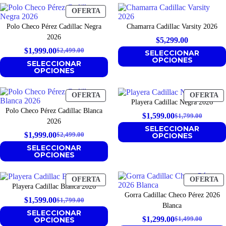
$3,299.00.
$2,699.00.
PRODUCTO
OFERTA
EN
Polo Checo Pérez Cadillac Negra
Chamarra Cadillac Varsity 2026
OFERTA
2026
$
5,299.00
$
1,999.00
$
2,499.00
SELECCIONAR
Original
Current
OPCIONES
SELECCIONAR
price
price
OPCIONES
was:
is:
$2,499.00.
$1,999.00.
PRODUCTO
P
OFERTA
OFERTA
Playera Cadillac Negra 2026
EN
E
Polo Checo Pérez Cadillac Blanca
OFERTA
O
$
1,599.00
$
1,799.00
Original
Current
2026
SELECCIONAR
price
price
$
1,999.00
OPCIONES
$
2,499.00
Original
Current
was:
is:
SELECCIONAR
price
price
OPCIONES
$1,799.00.
$1,599.00.
was:
is:
$2,499.00.
$1,999.00.
PRODUCTO
P
OFERTA
OFERTA
Playera Cadillac Blanca 2026
EN
E
Gorra Cadillac Checo Pérez 2026
OFERTA
O
$
1,599.00
$
1,799.00
Original
Current
Blanca
SELECCIONAR
price
price
$
1,299.00
OPCIONES
$
1,499.00
Original
Current