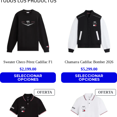
TODOS LOS PRODUCTOS
Sweater Checo Pérez Cadillac F1
Chamarra Cadillac Bomber 2026
$
2,199.00
$
5,299.00
SELECCIONAR
SELECCIONAR
OPCIONES
OPCIONES
PRODUCTO
P
OFERTA
OFERTA
EN
E
OFERTA
O