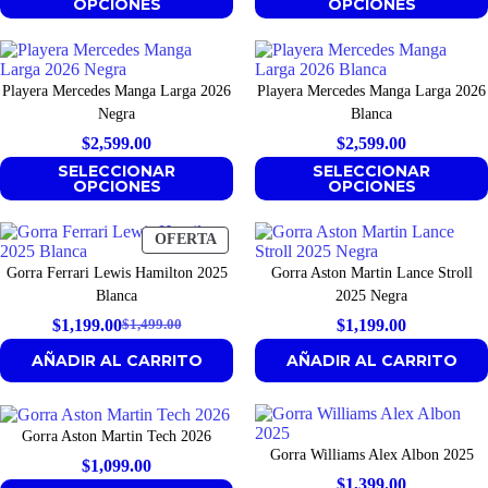
OPCIONES
OPCIONES
Playera Mercedes Manga Larga 2026
Playera Mercedes Manga Larga 2026
Negra
Blanca
$
2,599.00
$
2,599.00
SELECCIONAR
SELECCIONAR
OPCIONES
OPCIONES
PRODUCTO
OFERTA
EN
Gorra Ferrari Lewis Hamilton 2025
Gorra Aston Martin Lance Stroll
OFERTA
Blanca
2025 Negra
$
1,199.00
$
1,199.00
$
1,499.00
Original
Current
AÑADIR AL CARRITO
AÑADIR AL CARRITO
price
price
was:
is:
$1,499.00.
$1,199.00.
Gorra Aston Martin Tech 2026
Gorra Williams Alex Albon 2025
$
1,099.00
$
1,399.00