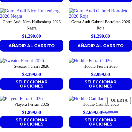
Gorra Audi Nico Hulkenberg 2026
Gorra Audi Gabriel Bortoleto 2026
Negra
Roja
$
1,299.00
$
1,299.00
AÑADIR AL CARRITO
AÑADIR AL CARRITO
Sweater Ferrari 2026
Hoddie Ferrari 2026
$
3,399.00
$
2,999.00
SELECCIONAR
SELECCIONAR
OPCIONES
OPCIONES
P
OFERTA
Playera Ferrari 2026
Hoddie Cadillac 2026
E
O
$
1,899.00
$
2,699.00
$
3,299.00
Original
Current
SELECCIONAR
SELECCIONAR
price
price
OPCIONES
OPCIONES
was:
is: