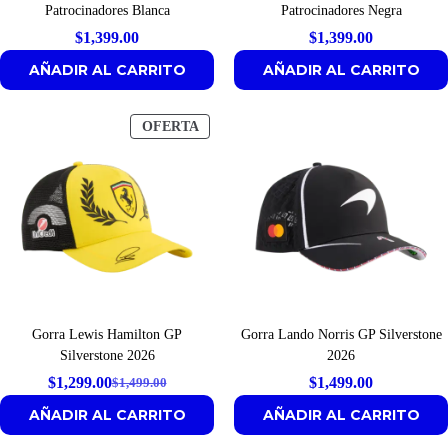
Patrocinadores Blanca
Patrocinadores Negra
$
1,399.00
$
1,399.00
AÑADIR AL CARRITO
AÑADIR AL CARRITO
PRODUCTO
OFERTA
EN
OFERTA
Gorra Lewis Hamilton GP
Gorra Lando Norris GP Silverstone
Silverstone 2026
2026
$
1,299.00
$
1,499.00
$
1,499.00
Original
Current
AÑADIR AL CARRITO
AÑADIR AL CARRITO
price
price
was:
is: