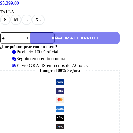
$
5,399.00
TALLA
S
M
L
XL
Chamarra
AÑADIR AL CARRITO
Audi
F1
¿Porqué comprar con nosotros?
Mecánicos
Producto 100% oficial.
2026
Seguimiento en tu compra.
cantidad
Envío GRATIS en menos de 72 horas.
Compra 100% Segura