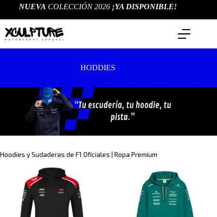
Saltar
NUEVA
COLECCIÓN 2026
¡YA DISPONIBLE!
al
contenido
HODDIES
Hoodies y Sudaderas de F1 Oficiales | Ropa Premium