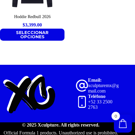
Hoddie Redbull 2026
$
3,399.00
SELECCIONAR
OPCIONES
Email:
xculpturemx@g
mail.com
Teléfono
+52 33 2500
2763
0
© 2025 Xculpture. All rights reserved.
Official Formula 1 products. Unauthorized use is prohibited.