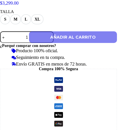
$
3,299.00
TALLA
S
M
L
XL
Hoddie
AÑADIR AL CARRITO
Haas
F1
¿Porqué comprar con nosotros?
2026
Producto 100% oficial.
cantidad
Seguimiento en tu compra.
Envío GRATIS en menos de 72 horas.
Compra 100% Segura