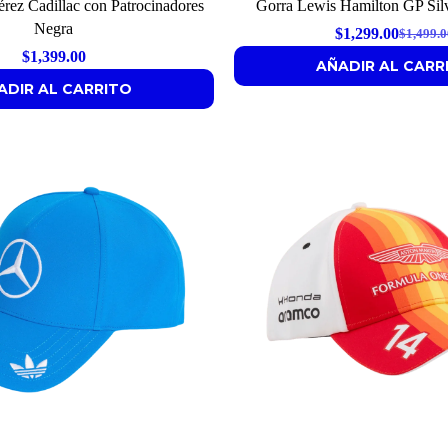
rez Cadillac con Patrocinadores
Gorra Lewis Hamilton GP Sil
Negra
$
1,299.00
$
1,499.0
Origina
Curren
$
1,399.00
AÑADIR AL CARR
price
price
ADIR AL CARRITO
was:
is:
$1,499.0
$1,299.0