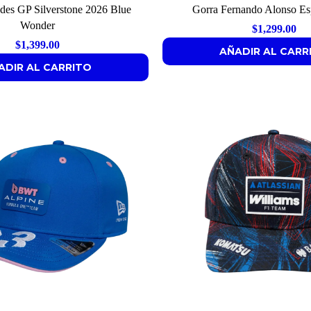
des GP Silverstone 2026 Blue
Gorra Fernando Alonso E
Wonder
$
1,299.00
$
1,399.00
AÑADIR AL CARR
ADIR AL CARRITO