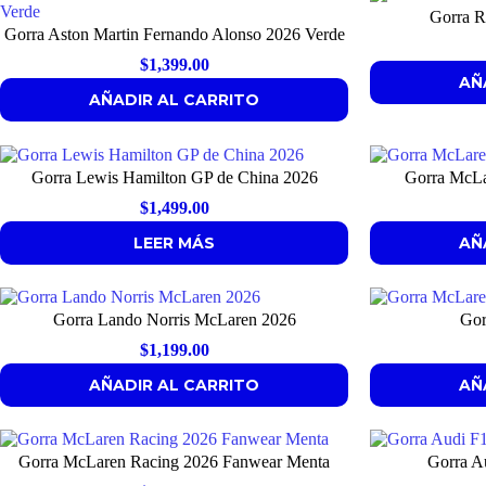
Gorra R
Gorra Aston Martin Fernando Alonso 2026 Verde
$
1,399.00
AÑ
AÑADIR AL CARRITO
Gorra Lewis Hamilton GP de China 2026
Gorra McLa
$
1,499.00
LEER MÁS
AÑ
Gorra Lando Norris McLaren 2026
Gor
$
1,199.00
AÑADIR AL CARRITO
AÑ
Gorra McLaren Racing 2026 Fanwear Menta
Gorra A