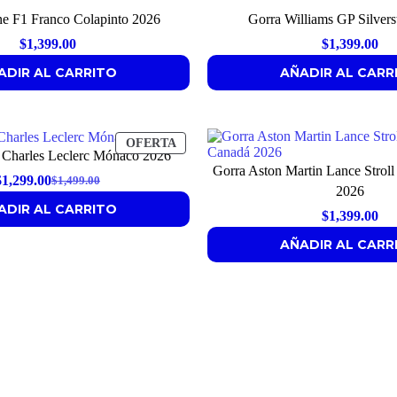
ne F1 Franco Colapinto 2026
Gorra Williams GP Silver
$
1,399.00
$
1,399.00
ADIR AL CARRITO
AÑADIR AL CARR
PRODUCTO
OFERTA
i Charles Leclerc Mónaco 2026
EN
Gorra Aston Martin Lance Strol
OFERTA
$
1,299.00
$
1,499.00
Original
Current
2026
ADIR AL CARRITO
price
price
$
1,399.00
was:
is:
AÑADIR AL CARR
$1,499.00.
$1,299.00.