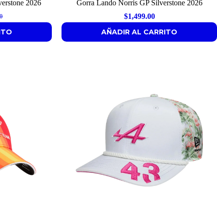
verstone 2026
Gorra Lando Norris GP Silverstone 2026
$
1,499.00
0
l
t
ITO
AÑADIR AL CARRITO
0.
0.