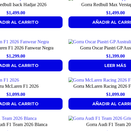
edbull Isack Hadjar 2026
Gorra Redbull Max Versta
$
1,499.00
$
1,499.00
ADIR AL CARRITO
AÑADIR AL CARR
ren F1 2026 Fanwear Negra
Gorra Oscar Piastri GP Aus
$
1,299.00
$
1,399.00
ADIR AL CARRITO
LEER MÁS
ra McLaren F1 2026
Gorra McLaren Racing 2026 
$
1,099.00
$
1,099.00
ADIR AL CARRITO
AÑADIR AL CARR
udi F1 Team 2026 Blanca
Gorra Audi F1 Team 20