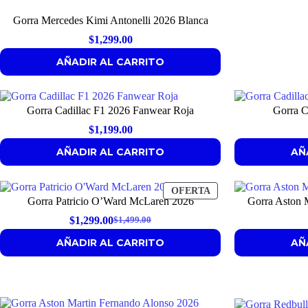
Gorra Mercedes Kimi Antonelli 2026 Blanca
$
1,299.00
AÑADIR AL CARRITO
Gorra Cadillac F1 2026 Fanwear Roja
Gorra C
$
1,199.00
AÑADIR AL CARRITO
AÑ
PRODUCTO
OFERTA
Gorra Patricio O’Ward McLaren 2026
Gorra Aston M
EN
OFERTA
$
1,299.00
$
1,499.00
Original
Current
AÑADIR AL CARRITO
AÑ
price
price
was:
is:
$1,499.00.
$1,299.00.