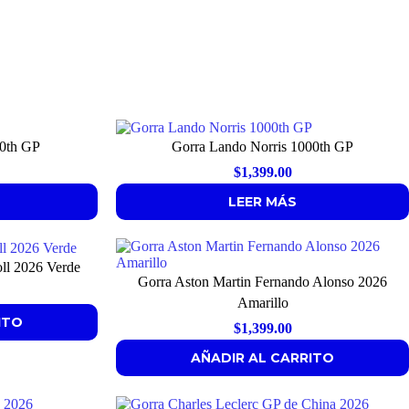
00th GP
Gorra Lando Norris 1000th GP
$
1,399.00
LEER MÁS
oll 2026 Verde
Gorra Aston Martin Fernando Alonso 2026
Amarillo
ITO
$
1,399.00
AÑADIR AL CARRITO