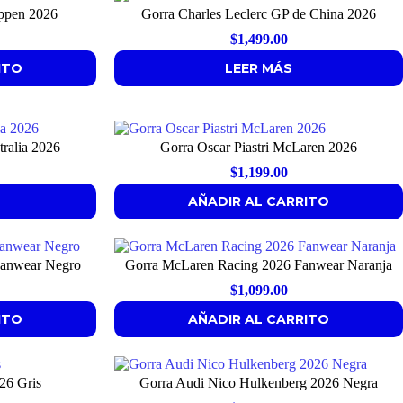
ppen 2026
Gorra Charles Leclerc GP de China 2026
$
1,499.00
ITO
LEER MÁS
tralia 2026
Gorra Oscar Piastri McLaren 2026
$
1,199.00
AÑADIR AL CARRITO
Fanwear Negro
Gorra McLaren Racing 2026 Fanwear Naranja
$
1,099.00
ITO
AÑADIR AL CARRITO
26 Gris
Gorra Audi Nico Hulkenberg 2026 Negra