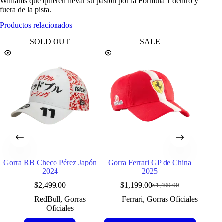
Williams que quieren llevar su pasión por la Fórmula 1 dentro y
fuera de la pista.
Productos relacionados
SOLD OUT
SALE
Gorra RB Checo Pérez Japón
Gorra Ferrari GP de China
Gorr
2024
2025
$
2,499.00
$
1,199.00
$
1,499.00
Original
Current
price
price
RedBull
,
Gorras
Ferrari
,
Gorras Oficiales
was:
is:
Oficiales
$1,499.00.
$1,199.00.