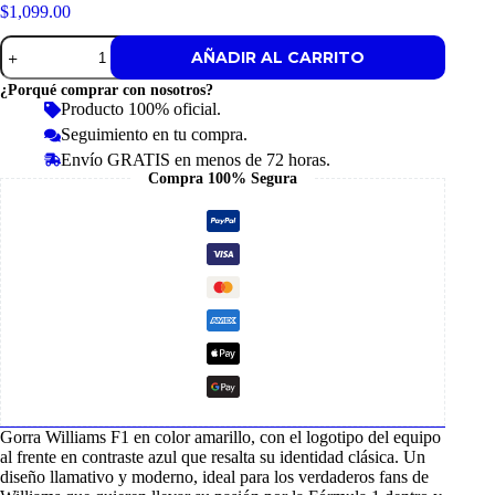
$
1,099.00
Gorra
AÑADIR AL CARRITO
Williams
F1
¿Porqué comprar con nosotros?
Fan
Producto 100% oficial.
2025
Seguimiento en tu compra.
cantidad
Envío GRATIS en menos de 72 horas.
Compra 100% Segura
Gorra Williams F1 en color amarillo, con el logotipo del equipo
al frente en contraste azul que resalta su identidad clásica. Un
diseño llamativo y moderno, ideal para los verdaderos fans de