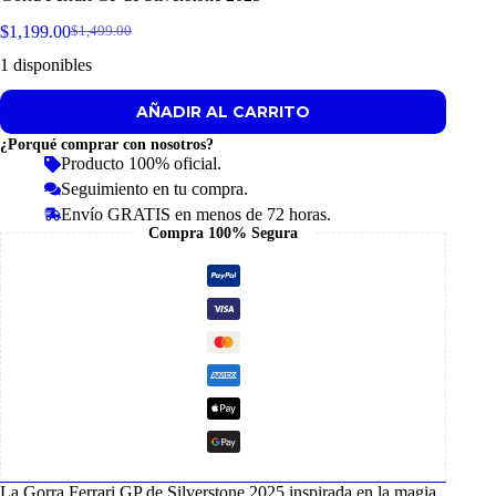
$
1,199.00
$
1,499.00
Original
Current
price
price
1 disponibles
was:
is:
$1,499.00.
$1,199.00.
AÑADIR AL CARRITO
¿Porqué comprar con nosotros?
Producto 100% oficial.
Seguimiento en tu compra.
Envío GRATIS en menos de 72 horas.
Compra 100% Segura
La Gorra Ferrari GP de Silverstone 2025 inspirada en la magia