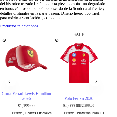
del histórico trazado británico, esta pieza combina un degradado
en tonos cálidos con el icónico escudo de la Scuderia al frente y
detalles originales en la parte trasera. Diseño ligero tipo mesh
para máxima ventilación y comodidad.
Productos relacionados
SALE
Gorra Ferrari Lewis Hamilton
Cham
2026
Polo Ferrari 2026
$
1,199.00
$
2,099.00
$
2,399.00
Original
Current
price
price
Ferrari
,
Gorras Oficiales
Ferrari
,
Playeras Polo F1
was:
is: