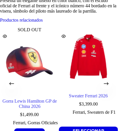
Presenta un elegante diseño en color blanco, con el escudo
oficial de Ferrari al frente y el icónico número
44
bordado en la
visera, símbolo del piloto más laureado de la parrilla.
Productos relacionados
SOLD OUT
Sweater Ferrari 2026
Gorra Lewis Hamilton GP de
Gor
$
3,399.00
China 2026
Ferrari
,
Sweaters de F1
$
1,499.00
Ferrari
,
Gorras Oficiales
Este
SELECCIONAR