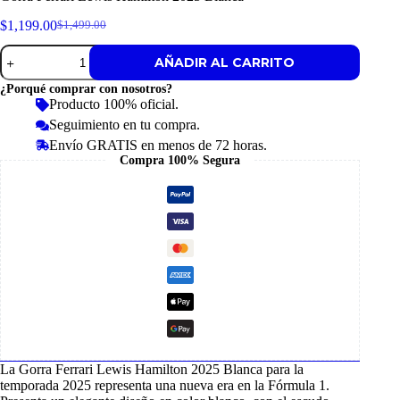
$
1,199.00
$
1,499.00
Original
Current
price
price
Gorra
AÑADIR AL CARRITO
was:
is:
Ferrari
$1,499.00.
$1,199.00.
Lewis
¿Porqué comprar con nosotros?
Hamilton
Producto 100% oficial.
2025
Seguimiento en tu compra.
Blanca
cantidad
Envío GRATIS en menos de 72 horas.
Compra 100% Segura
La Gorra Ferrari Lewis Hamilton 2025 Blanca para la
temporada
2025
representa una nueva era en la Fórmula 1.