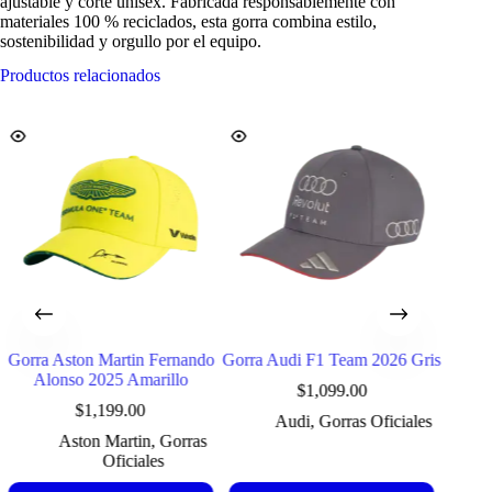
ajustable y corte unisex. Fabricada responsablemente con
materiales 100 % reciclados, esta gorra combina estilo,
sostenibilidad y orgullo por el equipo.
Productos relacionados
Gorra Aston Martin Fernando
Gorra Audi F1 Team 2026 Gris
Gorra
Alonso 2025 Amarillo
$
1,099.00
$
1,199.00
Audi
,
Gorras Oficiales
Aston Martin
,
Gorras
Oficiales