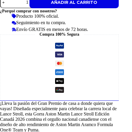
AÑADIR AL CARRITO
Aston
Martin
¿Porqué comprar con nosotros?
Lance
Producto 100% oficial.
Stroll
Seguimiento en tu compra.
Edición
Canadá
Envío GRATIS en menos de 72 horas.
2026
Compra 100% Segura
cantidad
¡Lleva la pasión del Gran Premio de casa a donde quiera que
vayas! Diseñada especialmente para celebrar la carrera local de
Lance Stroll, esta Gorra Aston Martin Lance Stroll Edición
Canadá 2026 combina el orgullo nacional canadiense con el
diseño de alto rendimiento de Aston Martin Aramco Formula
One® Team y Puma.