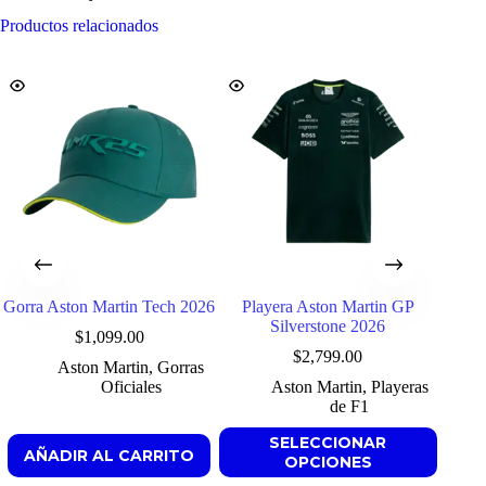
Productos relacionados
Gorra Aston Martin Tech 2026
Playera Aston Martin GP
Swea
Silverstone 2026
$
1,099.00
$
2,799.00
Aston Martin
,
Gorras
Oficiales
Aston Martin
,
Playeras
de F1
Este
SELECCIONAR
AÑADIR AL CARRITO
producto
OPCIONES
tiene