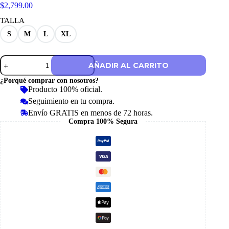
$
2,799.00
TALLA
S
M
L
XL
Chamarra
AÑADIR AL CARRITO
Mercedes
2026
¿Porqué comprar con nosotros?
Silver
Producto 100% oficial.
Arrows
Seguimiento en tu compra.
Icon
cantidad
Envío GRATIS en menos de 72 horas.
Compra 100% Segura