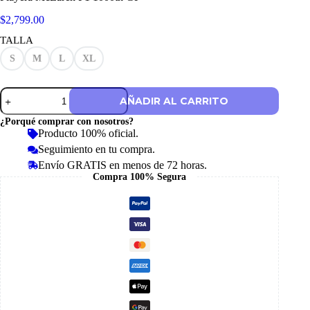
$
2,799.00
TALLA
S
M
L
XL
Playera
AÑADIR AL CARRITO
McLaren
F1
¿Porqué comprar con nosotros?
1000th
Producto 100% oficial.
GP
Seguimiento en tu compra.
cantidad
Envío GRATIS en menos de 72 horas.
Compra 100% Segura