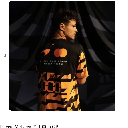
Playera McLaren F1 1000th GP