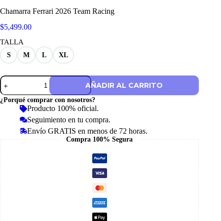
Chamarra Ferrari 2026 Team Racing
$
5,499.00
TALLA
S
M
L
XL
Chamarra
AÑADIR AL CARRITO
Ferrari
2026
¿Porqué comprar con nosotros?
Team
Producto 100% oficial.
Racing
Seguimiento en tu compra.
cantidad
Envío GRATIS en menos de 72 horas.
Compra 100% Segura