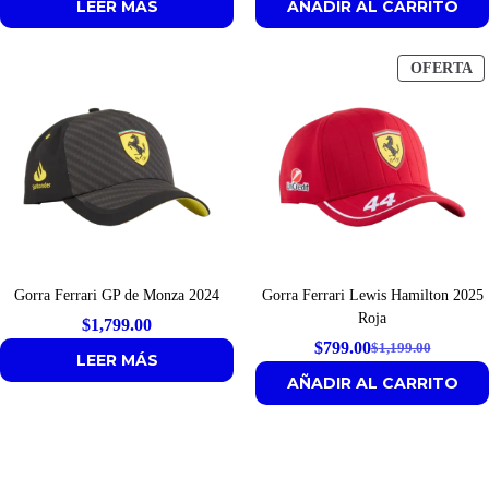
LEER MÁS
AÑADIR AL CARRITO
price
price
was:
is:
$1,499.00.
$1,199.00.
P
OFERTA
E
O
Gorra Ferrari GP de Monza 2024
Gorra Ferrari Lewis Hamilton 2025
Roja
$
1,799.00
$
799.00
$
1,199.00
Original
Current
LEER MÁS
AÑADIR AL CARRITO
price
price
was:
is:
$1,199.00.
$799.00.