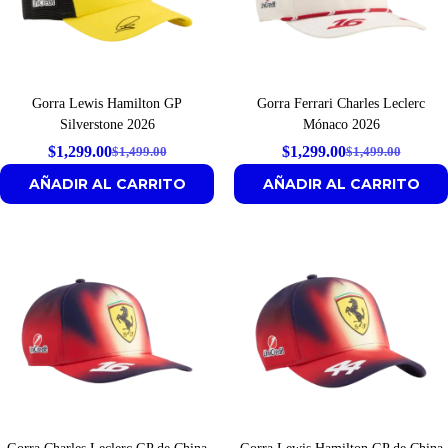
Gorra Lewis Hamilton GP
Gorra Ferrari Charles Leclerc
Silverstone 2026
Mónaco 2026
$
1,299.00
$
1,299.00
$
1,499.00
$
1,499.00
Original
Current
Original
Current
AÑADIR AL CARRITO
AÑADIR AL CARRITO
price
price
price
price
was:
is:
was:
is:
$1,499.00.
$1,299.00.
$1,499.00.
$1,299.00.