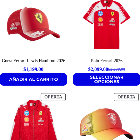
E
O
Gorra Ferrari Lewis Hamilton 2026
Polo Ferrari 2026
$
1,199.00
$
2,099.00
$
2,399.00
Original
Current
SELECCIONAR
AÑADIR AL CARRITO
price
price
OPCIONES
was:
is:
$2,399.00.
$2,099.00.
PRODUCTO
P
OFERTA
OFERTA
EN
E
OFERTA
O