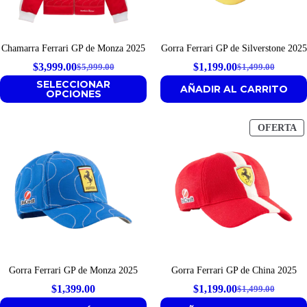
Chamarra Ferrari GP de Monza 2025
Gorra Ferrari GP de Silverstone 2025
$
3,999.00
$
1,199.00
$
5,999.00
$
1,499.00
Original
Current
Original
Current
SELECCIONAR
AÑADIR AL CARRITO
price
price
price
price
OPCIONES
was:
is:
was:
is:
$5,999.00.
$3,999.00.
$1,499.00.
$1,199.00.
P
OFERTA
E
O
Gorra Ferrari GP de Monza 2025
Gorra Ferrari GP de China 2025
$
1,399.00
$
1,199.00
$
1,499.00
Original
Current