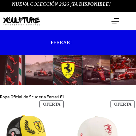
Saltar
NUEVA
COLECCIÓN 2026
¡YA DISPONIBLE!
al
contenido
FERRARI
Ropa Oficial de Scuderia Ferrari F1
PRODUCTO
P
OFERTA
OFERTA
EN
E
OFERTA
O