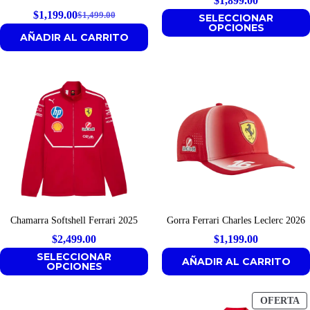
$
1,899.00
$
1,199.00
$
1,499.00
SELECCIONAR
Original
Current
OPCIONES
AÑADIR AL CARRITO
price
price
was:
is:
$1,499.00.
$1,199.00.
Chamarra Softshell Ferrari 2025
Gorra Ferrari Charles Leclerc 2026
$
2,499.00
$
1,199.00
SELECCIONAR
AÑADIR AL CARRITO
OPCIONES
P
OFERTA