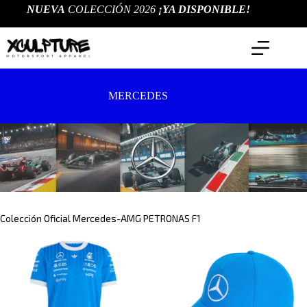
Saltar
NUEVA
COLECCIÓN 2026
¡YA DISPONIBLE!
al
contenido
MERCEDES
Colección Oficial Mercedes-AMG PETRONAS F1