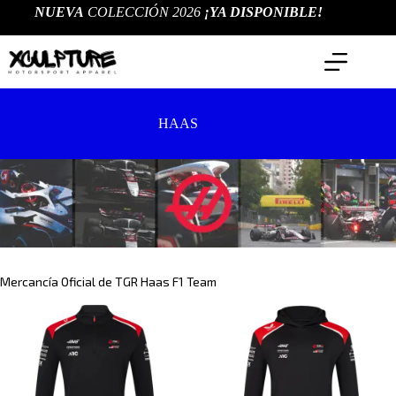
Saltar
NUEVA
COLECCIÓN 2026
¡YA DISPONIBLE!
al
contenido
HAAS
Mercancía Oficial de TGR Haas F1 Team